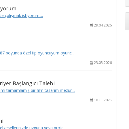
iyorum.
de çalışmak istiyorum....
29.04.2026
87 boyunda özel tip oyuncuyum oyunc...
23.03.2026
iyer Başlangıcı Talebi
imi tamamlamış bir film tasarım mezun...
10.11.2025
ni
elgesellerinizde uyguna veya proje ...