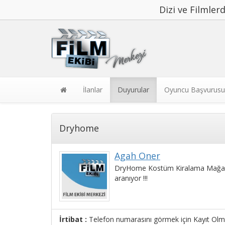
Dizi ve Filmle
İlanlar
Duyurular
Oyuncu Başvurusu
Dryhome
Agah Öner
DryHome Kostüm Kiralama Mağaza
aranıyor !!!
İrtibat :
Telefon numarasını görmek için Kayıt Olma