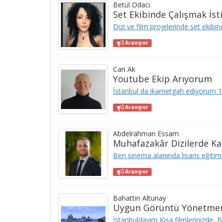
Betül Odacı
Set Ekibinde Çalışmak İst
Dizi ve film projelerinde set ekibin
Aranıyor
Can Ak
Youtube Ekip Arıyorum
İstanbul da ikametgah ediyorum 1
Aranıyor
Abdelrahman Essam
Muhafazakâr Dizilerde Kar
Ben sinema alanında lisans eğitim
Aranıyor
Bahattin Altunay
Uygun Görüntü Yönetme
İstanbuldayım Kısa filmlerinizde, B