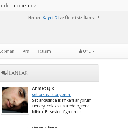
oldurabilirsiniz.
Hemen
Kayıt Ol
ve
Ücretsiz İlan
ver!
 Ekipman
Ara
İletişim
ÜYE
İLANLAR
Ahmet Işik
set arkası is ariyorum
Set arkasinda is imkani ariyorum.
Herseyi cok kisa surede ögrene
bilirim. Birşeyleri ögrenmek ...
İhsan Gören