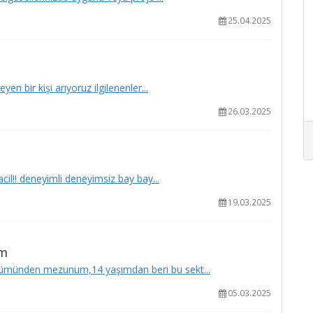
25.04.2025
en bir kişi arıyoruz ilgilenenler...
26.03.2025
acil!! deneyimli deneyimsiz bay bay...
19.03.2025
um
ümünden mezunum,14 yaşımdan beri bu sekt...
05.03.2025