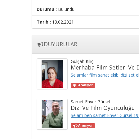
Durumu :
Bulundu
Tarih :
13.02.2021
DUYURULAR
Gülşah Kılıç
Merhaba Film Setleri Ve D
Selamlar film sanat ekibi dizi set e
Aranıyor
Samet Enver Gürsel
Dizi Ve Film Oyunculuğu
Selam ben samet Enver Gürsel 198
Aranıyor