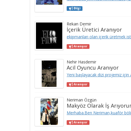
Bilgi
Rekan Demir
İçerik Üretici Aranıyor
ekipmanları olan içerik üretmek istey
Aranıyor
Nehir Hasdemir
Acil Oyuncu Aranıyor
Yeni başlayacak dizi projemiz için 
Aranıyor
Neriman Özgün
Makyöz Olarak İş Arıyor
Merhaba.Ben Neriman,kuaför böl
Aranıyor