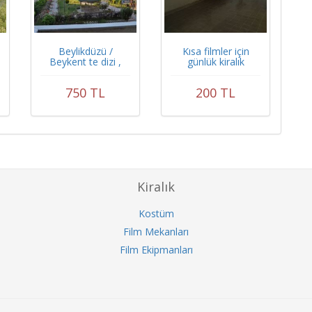
Beylikdüzü /
Kısa filmler için
Beykent te dizi ,
günlük kiralık
sinema ve reklam
için kiralık mekan
750 TL
200 TL
Kiralık
Kostüm
Film Mekanları
Film Ekipmanları