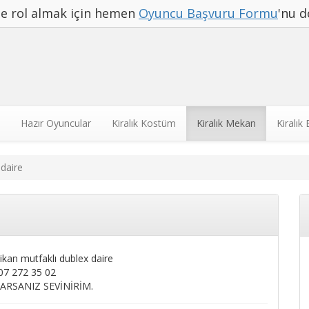
rde rol almak için hemen
Oyuncu Başvuru Formu
'nu d
Hazır Oyuncular
Kiralık Kostüm
Kiralık Mekan
Kiralık
 daire
ikan mutfaklı dublex daire
07 272 35 02
ARSANIZ SEVİNİRİM.