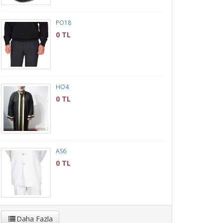
PO18
0 TL
HO4
0 TL
AS6
0 TL
Daha Fazla