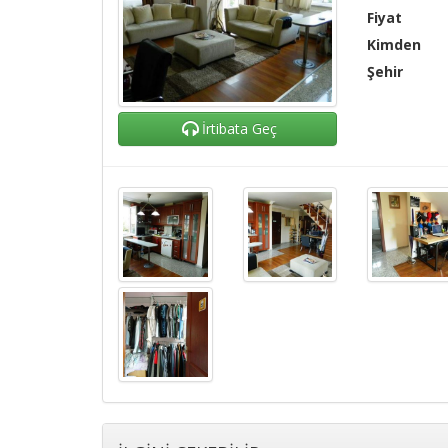
Fiyat
Kimden
Şehir
İrtibata Geç