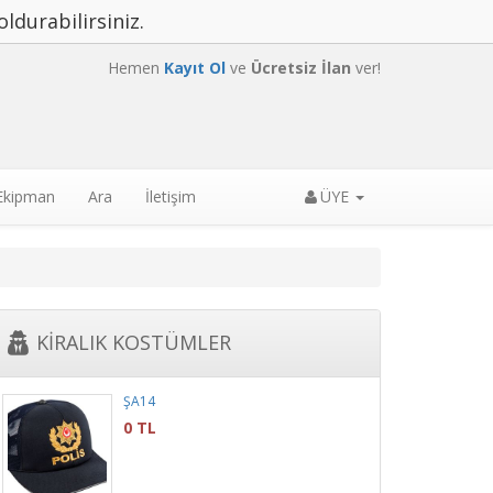
oldurabilirsiniz.
Hemen
Kayıt Ol
ve
Ücretsiz İlan
ver!
 Ekipman
Ara
İletişim
ÜYE
KİRALIK KOSTÜMLER
ŞA14
0 TL