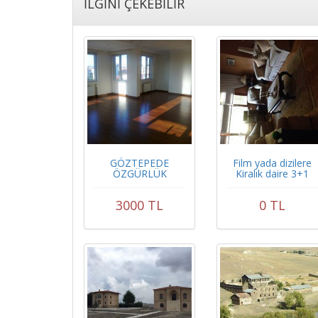
İLGİNİ ÇEKEBİLİR
GÖZTEPEDE
Film yada dizilere
ÖZGÜRLÜK
Kiralık daire 3+1
PARKINA VE
MINUBÜS YOLUNA
3000 TL
0 TL
YAKIN DUBLEKS
DAİRE