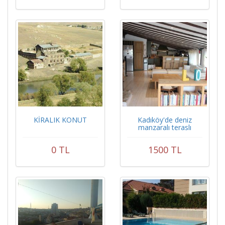
KİRALIK KONUT
Kadıköy'de deniz
manzaralı teraslı
dublex
0 TL
1500 TL