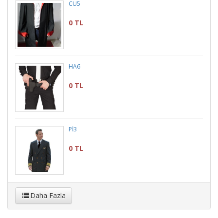
CÜ5
0 TL
HA6
0 TL
Pİ3
0 TL
Daha Fazla