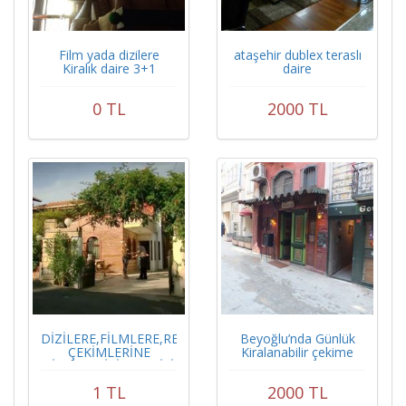
Film yada dizilere
ataşehir dublex teraslı
Kiralık daire 3+1
daire
0 TL
2000 TL
DİZİLERE,FİLMLERE,REKLAM
Beyoğlu’nda Günlük
ÇEKİMLERİNE
Kiralanabilir çekime
KİRALIK(DİZİ GEÇMİŞİ
uygun bar
VAR)
1 TL
2000 TL