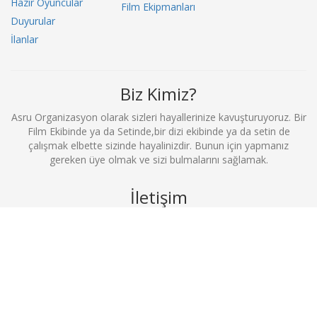
Hazır Oyuncular
Film Ekipmanları
Duyurular
İlanlar
Biz Kimiz?
Asru Organizasyon olarak sizleri hayallerinize kavuşturuyoruz. Bir
Film Ekibinde ya da Setinde,bir dizi ekibinde ya da setin de
çalışmak elbette sizinde hayalinizdir. Bunun için yapmanız
gereken üye olmak ve sizi bulmalarını sağlamak.
İletişim
0212 369 52 52
info@filmekibimerkezi.com
Büyükdere Cad. No:81 Kuğu İş Merkezi D.2 Şişli / İstanbul
Bizi Takip Et