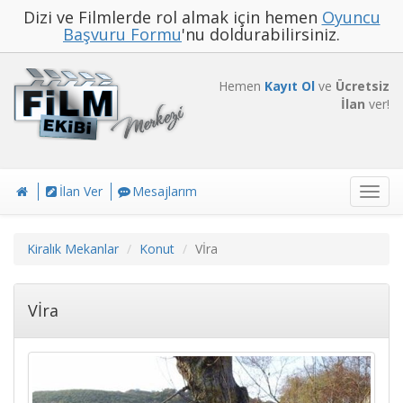
Dizi ve Filmlerde rol almak için hemen
Oyuncu
Başvuru Formu
'nu doldurabilirsiniz.
Hemen
Kayıt Ol
ve
Ücretsiz
İlan
ver!
İlan Ver
Mesajlarım
Toggl
navig
Kiralık Mekanlar
Konut
Vİra
Vİra