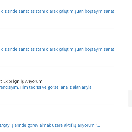
dizisinde sanat asistanı olarak çalıştım şuan boştayım sanat
dizisinde sanat asistanı olarak çalıştım şuan boştayım sanat
 Ekibi İçin İş Arıyorum
ncisiyim. Film teorisi ve görsel analiz alanlarıyla
/çay işlerinde görev almak üzere aktif iş arıyorum."...