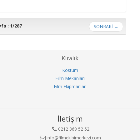
fa : 1/287
SONRAKİ
→
Kiralık
Kostüm
Film Mekanları
Film Ekipmanları
İletişim
0212 369 52 52
i
info@filmekibimerkezi.com