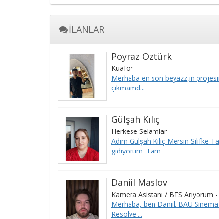
İLANLAR
Poyraz Öztürk
Kuaför
Merhaba en son beyazz,ın projesind
çıkmamd...
Gülşah Kılıç
Herkese Selamlar
Adım Gülşah Kılıç Mersin Silifke 
gidiyorum. Tam ...
Daniil Maslov
Kamera Asistanı / BTS Arıyorum 
Merhaba, ben Daniil. BAU Sinema-T
Resolve'...