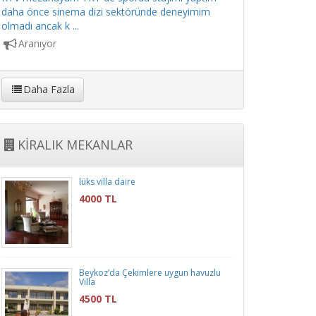
daha önce sinema dizi sektöründe deneyimim
olmadı ancak k ...
Aranıyor
Daha Fazla
KİRALIK MEKANLAR
lüks villa daire
4000 TL
Beykoz’da Çekimlere uygun havuzlu
Villa
4500 TL