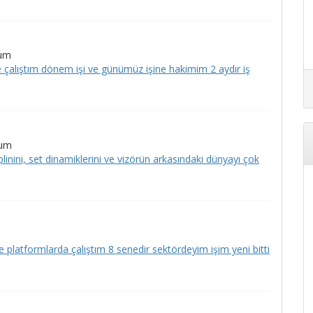
rum
e çalıştım dönem işi ve günümüz işine hakimim 2 aydır iş
rum
linini, set dinamiklerini ve vizörün arkasındaki dünyayı çok
e platformlarda çalıştım 8 senedir sektördeyim işim yeni bitti