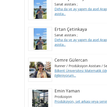
Sanat asistanı ;
Deha da ve ay yapım da asel Arap 
asista...
Ertan Çetinkaya
Sanat asistanı ;
Deha da ve ay yapım da asel Arap 
asista...
Cemre Gülercan
Runner / Prodüksiyon Asistanı / Set
Bilkent Üniversitesi Matematik öğre
ilgileniyorum...
Emin Yaman
Prodüsiyon
Prodüksiyon, set arkası veya servis