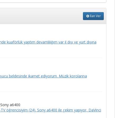
İlan Ver
e kuaförlük yaptım devamlılığım var il dışı ve yurt dışına
Taşucu beldesinde ikamet ediyorum. Müzik korolarına
- Sony a6400
V öğrencisiyim (24). Sony a6400 ile çekim yapıyor, DaVinci