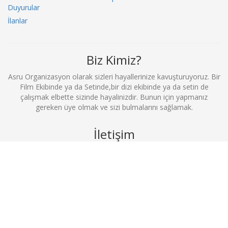
Duyurular
İlanlar
Biz Kimiz?
Asru Organizasyon olarak sizleri hayallerinize kavuşturuyoruz. Bir
Film Ekibinde ya da Setinde,bir dizi ekibinde ya da setin de
çalışmak elbette sizinde hayalinizdir. Bunun için yapmanız
gereken üye olmak ve sizi bulmalarını sağlamak.
İletişim
0212 369 52 52
info@filmekibimerkezi.com
Büyükdere Cad. No:81 Kuğu İş Merkezi D.2 Şişli / İstanbul
Bizi Takip Et