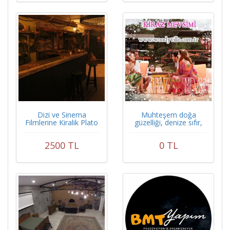
Dizi ve Sinema
Muhteşem doğa
Filmlerine Kiralik Plato
güzelliği, denize sıfır,
WoodyVille Tatil Köyü
2500 TL
0 TL