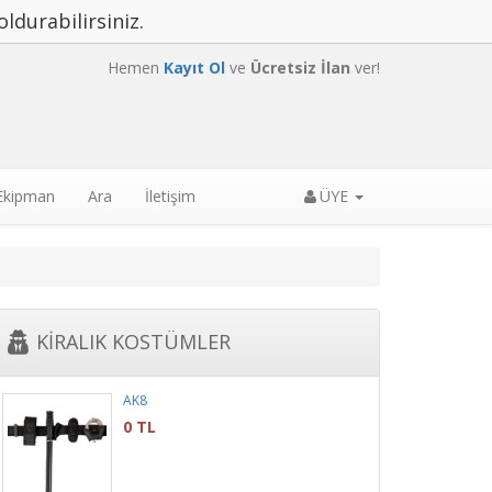
oldurabilirsiniz.
Hemen
Kayıt Ol
ve
Ücretsiz İlan
ver!
 Ekipman
Ara
İletişim
ÜYE
KİRALIK KOSTÜMLER
AK8
0 TL