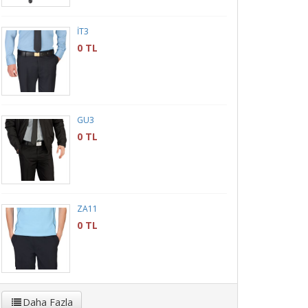
İT3
0 TL
GÜ3
0 TL
ZA11
0 TL
Daha Fazla