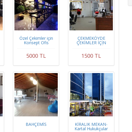
Özel Çekimler için
ÇEKMEKÖYDE
Konsept Ofis
ÇEKİMLER İÇİN
BAYAN KUAFÖR
SALONUM
5000 TL
1500 TL
GÜNLÜK HAFTALIK
AYLIK YILLIK
KULLANILABİLİR
FİYATI GÜN
BAHÇEMİS
KİRALIK MEKAN-
Kartal Hukukçular