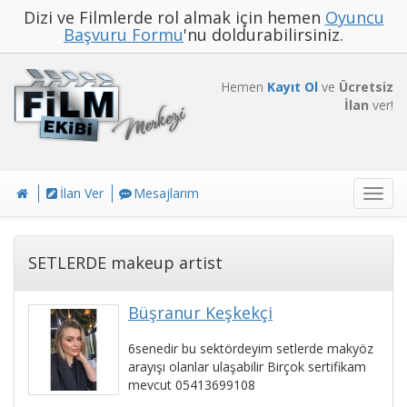
Dizi ve Filmlerde rol almak için hemen
Oyuncu
Başvuru Formu
'nu doldurabilirsiniz.
Hemen
Kayıt Ol
ve
Ücretsiz
İlan
ver!
İlan Ver
Mesajlarım
Toggl
navig
SETLERDE makeup artist
Büşranur Keşkekçi
6senedir bu sektördeyim setlerde makyöz
arayışı olanlar ulaşabilir Birçok sertifikam
mevcut 05413699108