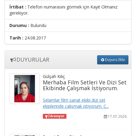
İrtibat :
Telefon numarasını görmek için Kayıt Olmanız
gerekiyor.
Durumu :
Bulundu
Tarih :
24.08.2017
DUYURULAR
Duyuru Ekle
Gülşah Kılıç
Merhaba Film Setleri Ve Dizi Set
Ekibinde Çalışmak İstiyorum.
Selamlar film sanat ekibi dizi set
ekiplerinde çalışmak istiyorum. Ç...
17.07.2026
Aranıyor