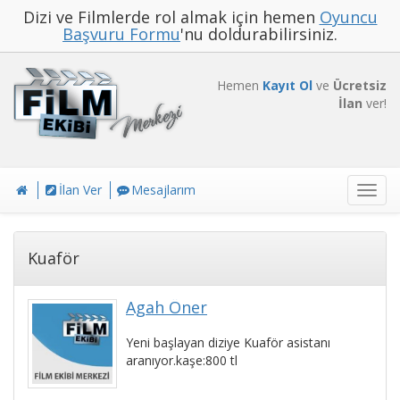
Dizi ve Filmlerde rol almak için hemen
Oyuncu
Başvuru Formu
'nu doldurabilirsiniz.
Hemen
Kayıt Ol
ve
Ücretsiz
İlan
ver!
İlan Ver
Mesajlarım
Toggl
navig
Kuaför
Agah Öner
Yeni başlayan diziye Kuaför asistanı
aranıyor.kaşe:800 tl