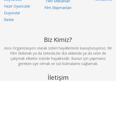
Film Mekanları
Hazır Oyuncular
Film Ekipmanları
Duyurular
İlanlar
Biz Kimiz?
Asru Organizasyon olarak sizleri hayallerinize kavuşturuyoruz. Bir
Film Ekibinde ya da Setinde,bir dizi ekibinde ya da setin de
çalışmak elbette sizinde hayalinizdir. Bunun için yapmanız
gereken üye olmak ve sizi bulmalarını sağlamak.
İletişim
0212 369 52 52
info@filmekibimerkezi.com
Büyükdere Cad. No:81 Kuğu İş Merkezi D.2 Şişli / İstanbul
Bizi Takip Et