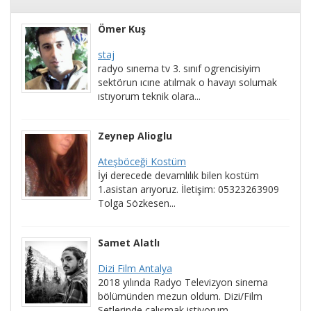
Ömer Kuş
staj
radyo sınema tv 3. sınıf ogrencisiyim
sektörun ıcıne atılmak o havayı solumak
ıstıyorum teknik olara...
Zeynep Alioglu
Ateşböceği Kostüm
İyi derecede devamlılık bilen kostüm
1.asistan arıyoruz. İletişim: 05323263909
Tolga Sözkesen...
Samet Alatlı
Dizi Film Antalya
2018 yılında Radyo Televizyon sinema
bölümünden mezun oldum. Dizi/Film
Setlerinde çalışmak istiyorum...