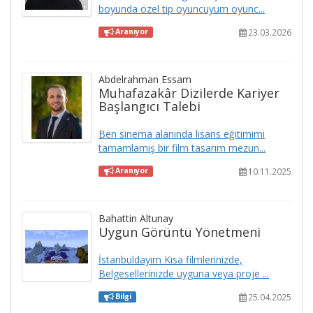
boyunda özel tip oyuncuyum oyunc...
23.03.2026
Aranıyor
Abdelrahman Essam
Muhafazakâr Dizilerde Kariyer
Başlangıcı Talebi
Ben sinema alanında lisans eğitimimi
tamamlamış bir film tasarım mezun...
10.11.2025
Aranıyor
Bahattin Altunay
Uygun Görüntü Yönetmeni
İstanbuldayım Kısa filmlerinizde,
Belgesellerinizde uyguna veya proje ...
25.04.2025
Bilgi