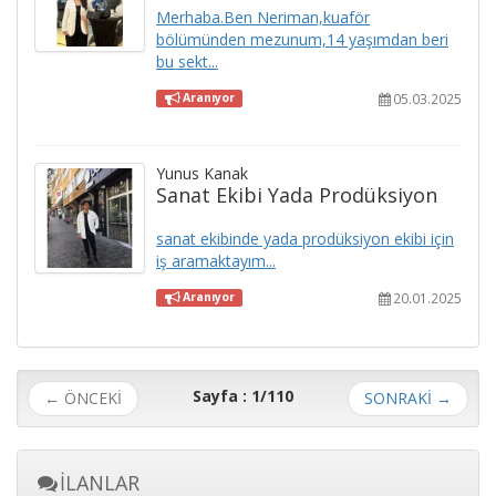
Merhaba.Ben Neriman,kuaför
bölümünden mezunum,14 yaşımdan beri
bu sekt...
05.03.2025
Aranıyor
Yunus Kanak
Sanat Ekibi Yada Prodüksiyon
sanat ekibinde yada prodüksiyon ekibi için
iş aramaktayım...
20.01.2025
Aranıyor
Sayfa : 1/110
← ÖNCEKİ
SONRAKİ
→
İLANLAR