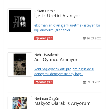
Rekan Demir
İçerik Üretici Aranıyor
ekipmanları olan içerik üretmek isteyen bir
kişi arıyoruz ilgilenenler...
26.03.2025
Aranıyor
Nehir Hasdemir
Acil Oyuncu Aranıyor
Yeni başlayacak dizi projemiz için acil!!
deneyimli deneyimsiz bay bay...
19.03.2025
Aranıyor
Neriman Özgün
Makyöz Olarak İş Arıyorum