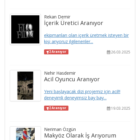
Rekan Demir
İçerik Üretici Aranıyor
ekipmanları olan içerik üretmek isteyen bir
kişi arıyoruz ilgilenenler...
26.03.2025
Aranıyor
Nehir Hasdemir
Acil Oyuncu Aranıyor
Yeni başlayacak dizi projemiz için acil!!
deneyimli deneyimsiz bay bay...
19.03.2025
Aranıyor
Neriman Özgün
Makyöz Olarak İş Arıyorum