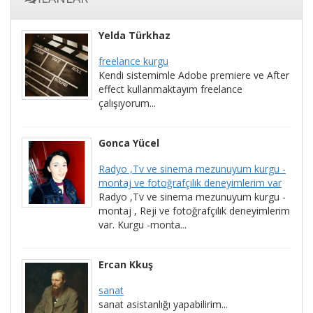
Yelda Türkhaz
freelance kurgu
Kendi sistemimle Adobe premiere ve After
effect kullanmaktayım freelance
çalışıyorum...
Gonca Yücel
Radyo ,Tv ve sinema mezunuyum kurgu -
montaj ve fotoğrafçılık deneyimlerim var
Radyo ,Tv ve sinema mezunuyum kurgu -
montaj , Reji ve fotoğrafçılık deneyimlerim
var. Kurgu -monta...
Ercan Kkuş
sanat
sanat asistanlığı yapabilirim...