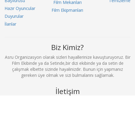
Başvurusu
Temizleme
Film Mekanları
Hazır Oyuncular
Film Ekipmanları
Duyurular
İlanlar
Biz Kimiz?
Asru Organizasyon olarak sizleri hayallerinize kavuşturuyoruz. Bir
Film Ekibinde ya da Setinde,bir dizi ekibinde ya da setin de
çalışmak elbette sizinde hayalinizdir. Bunun için yapmanız
gereken üye olmak ve sizi bulmalarını sağlamak.
İletişim
0212 369 52 52
info@filmekibimerkezi.com
Büyükdere Cad. No:81 Kuğu İş Merkezi D.2 Şişli / İstanbul
Bizi Takip Et