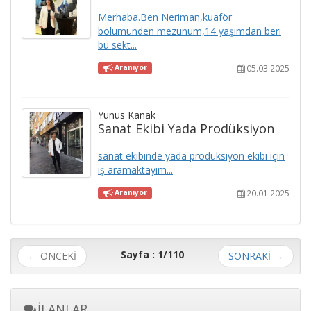
Merhaba.Ben Neriman,kuaför
bölümünden mezunum,14 yaşımdan beri
bu sekt...
05.03.2025
Aranıyor
Yunus Kanak
Sanat Ekibi Yada Prodüksiyon
sanat ekibinde yada prodüksiyon ekibi için
iş aramaktayım...
20.01.2025
Aranıyor
Sayfa : 1/110
← ÖNCEKİ
SONRAKİ
→
İLANLAR