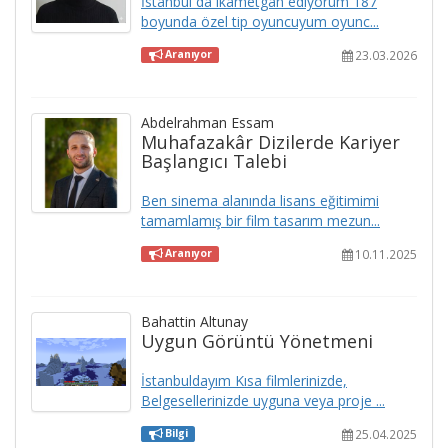
İstanbul da ikametgah ediyorum 187
boyunda özel tip oyuncuyum oyunc...
23.03.2026
Aranıyor
Abdelrahman Essam
Muhafazakâr Dizilerde Kariyer
Başlangıcı Talebi
Ben sinema alanında lisans eğitimimi
tamamlamış bir film tasarım mezun...
10.11.2025
Aranıyor
Bahattin Altunay
Uygun Görüntü Yönetmeni
İstanbuldayım Kısa filmlerinizde,
Belgesellerinizde uyguna veya proje ...
25.04.2025
Bilgi