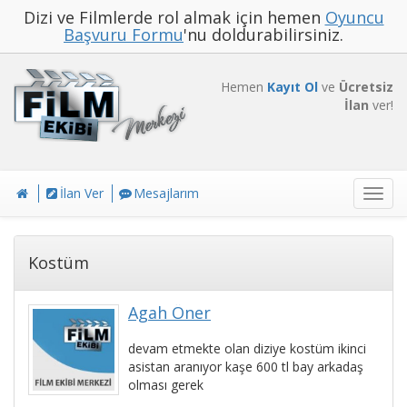
Dizi ve Filmlerde rol almak için hemen
Oyuncu
Başvuru Formu
'nu doldurabilirsiniz.
Hemen
Kayıt Ol
ve
Ücretsiz
İlan
ver!
İlan Ver
Mesajlarım
Toggl
navig
Kostüm
Agah Öner
devam etmekte olan diziye kostüm ikinci
asistan aranıyor kaşe 600 tl bay arkadaş
olması gerek