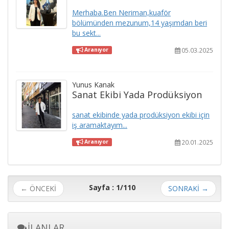
Merhaba.Ben Neriman,kuaför
bölümünden mezunum,14 yaşımdan beri
bu sekt...
05.03.2025
Aranıyor
Yunus Kanak
Sanat Ekibi Yada Prodüksiyon
sanat ekibinde yada prodüksiyon ekibi için
iş aramaktayım...
20.01.2025
Aranıyor
Sayfa : 1/110
← ÖNCEKİ
SONRAKİ
→
İLANLAR