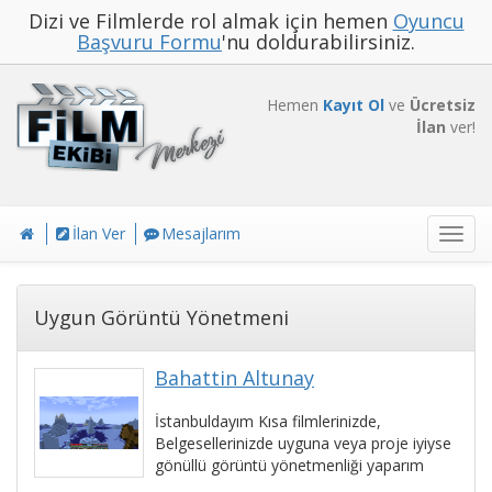
Dizi ve Filmlerde rol almak için hemen
Oyuncu
Başvuru Formu
'nu doldurabilirsiniz.
Hemen
Kayıt Ol
ve
Ücretsiz
İlan
ver!
İlan Ver
Mesajlarım
Toggl
navig
Uygun Görüntü Yönetmeni
Bahattin Altunay
İstanbuldayım Kısa filmlerinizde,
Belgesellerinizde uyguna veya proje iyiyse
gönüllü görüntü yönetmenliği yaparım