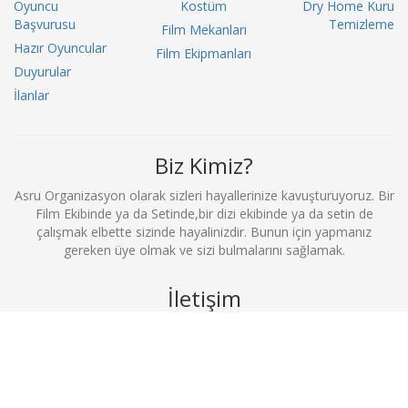
Oyuncu
Kostüm
Dry Home Kuru
Başvurusu
Temizleme
Film Mekanları
Hazır Oyuncular
Film Ekipmanları
Duyurular
İlanlar
Biz Kimiz?
Asru Organizasyon olarak sizleri hayallerinize kavuşturuyoruz. Bir
Film Ekibinde ya da Setinde,bir dizi ekibinde ya da setin de
çalışmak elbette sizinde hayalinizdir. Bunun için yapmanız
gereken üye olmak ve sizi bulmalarını sağlamak.
İletişim
0212 369 52 52
info@filmekibimerkezi.com
Büyükdere Cad. No:81 Kuğu İş Merkezi D.2 Şişli / İstanbul