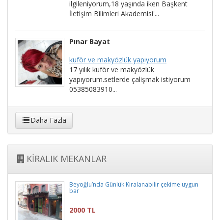
ilgileniyorum,18 yaşında iken Başkent
İletişim Bilimleri Akademisi'...
Pınar Bayat
kuför ve makyözlük yapıyorum
17 yılık kuför ve makyözlük
yapıyorum.setlerde çalişmak istiyorum
05385083910...
Daha Fazla
KİRALIK MEKANLAR
Beyoğlu’nda Günlük Kiralanabilir çekime uygun
bar
2000 TL