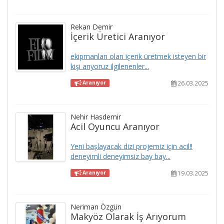
Rekan Demir
İçerik Üretici Aranıyor
ekipmanları olan içerik üretmek isteyen bir
kişi arıyoruz ilgilenenler...
26.03.2025
Aranıyor
Nehir Hasdemir
Acil Oyuncu Aranıyor
Yeni başlayacak dizi projemiz için acil!!
deneyimli deneyimsiz bay bay...
19.03.2025
Aranıyor
Neriman Özgün
Makyöz Olarak İş Arıyorum