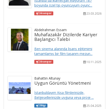
İstanbul da ikametgah ediyorum 187
boyunda özel tip oyuncuyum oyunc...
23.03.2026
Aranıyor
Abdelrahman Essam
Muhafazakâr Dizilerde Kariyer
Başlangıcı Talebi
Ben sinema alanında lisans eğitimimi
tamamlamış bir film tasarım mezun...
10.11.2025
Aranıyor
Bahattin Altunay
Uygun Görüntü Yönetmeni
İstanbuldayım Kısa filmlerinizde,
Belgesellerinizde uyguna veya proje ...
25.04.2025
Bilgi